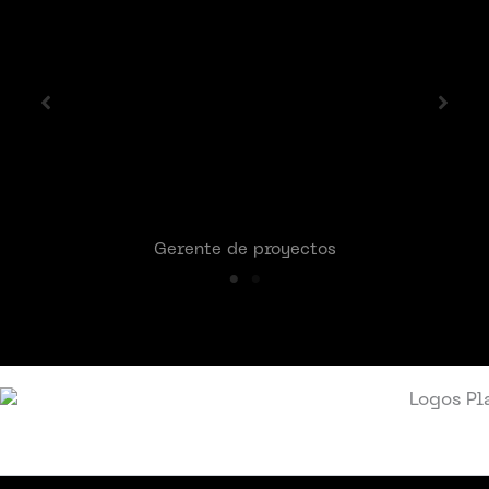
los ojos. Descubrí áreas que podía
mejorar y, gracias al plan
personalizado, he logrado
conectar mejor con mi equipo y
comunicarme con claridad. ¡Lo
recomiendo al 100%!
L. Jiménez
Gerente de proyectos